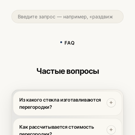
FAQ
Частые вопросы
Из какого стекла изготавливаются
перегородки?
Мы используем закалённое
безопасное стекло по ГОСТ. Оно
Как рассчитывается стоимость
прочнее обычного в 5–7 раз и при
перегородки?