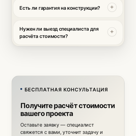
стеклянных конструкций:
Есть ли гарантия на конструкции?
перегородки, двери (распашные и
раздвижные), душевые ограждения,
Да, мы предоставляем гарантийное и
ограждения лестниц и террас,
постгарантийное обслуживание.
Нужен ли выезд специалиста для
панорамное остекление балконов.
Условия гарантии прописываются в
расчёта стоимости?
договоре.
Для точного расчёта необходим замер
на объекте. Предварительную
консультацию и ориентировочную
оценку можно получить по телефону
88003027701 или через форму на
сайте.
БЕСПЛАТНАЯ КОНСУЛЬТАЦИЯ
Получите расчёт стоимости
вашего проекта
Оставьте заявку — специалист
свяжется с вами, уточнит задачу и